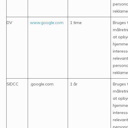
persona
reklam
DV
www.google.com
1 time
Bruges t
målretn
at opby
hjemme
interess
relevan
persona
reklam
SIDCC
.google.com
1 år
Bruges t
målretn
at opby
hjemme
interess
relevan
persona