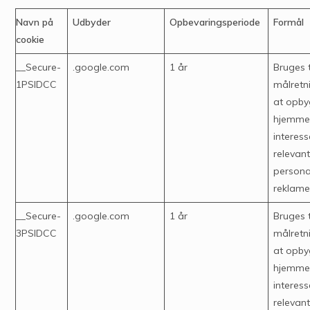
Navn på
Udbyder
Opbevaringsperiode
Formål
cookie
__Secure-
.google.com
1 år
Bruges t
1PSIDCC
målretn
at opby
hjemme
interess
relevan
persona
reklam
__Secure-
.google.com
1 år
Bruges t
3PSIDCC
målretn
at opby
hjemme
interess
relevan